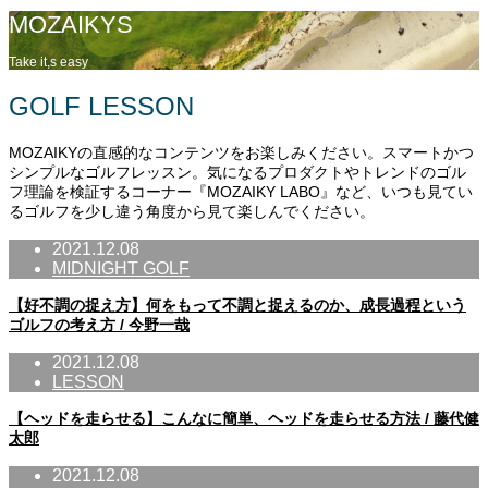
MOZAIKYS
Take it,s easy
GOLF LESSON
MOZAIKYの直感的なコンテンツをお楽しみください。スマートかつ
シンプルなゴルフレッスン。気になるプロダクトやトレンドのゴル
フ理論を検証するコーナー『MOZAIKY LABO』など、いつも見てい
るゴルフを少し違う角度から見て楽しんでください。
2021.12.08
MIDNIGHT GOLF
【好不調の捉え方】何をもって不調と捉えるのか、成長過程という
ゴルフの考え方 / 今野一哉
2021.12.08
LESSON
【ヘッドを走らせる】こんなに簡単、ヘッドを走らせる方法 / 藤代健
太郎
2021.12.08