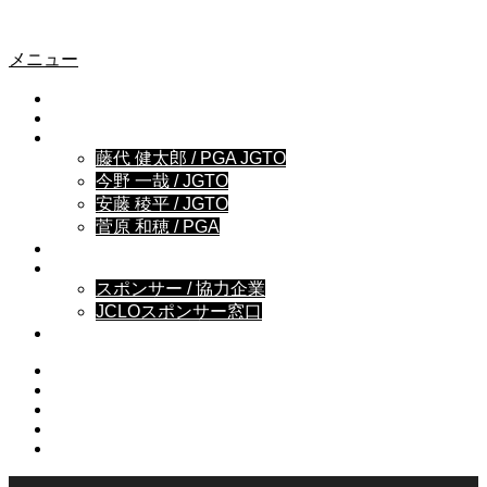
MOZAIKY
MOZAIKY
メニュー
NEWS
GOLF LESSON
COACH
藤代 健太郎 / PGA JGTO
今野 一哉 / JGTO
安藤 稜平 / JGTO
菅原 和穂 / PGA
BRAND STORY
SPONSOR
スポンサー / 協力企業
JCLOスポンサー窓口
OFFICE
Instagram
Facebook
Youtube
Contact
RSS