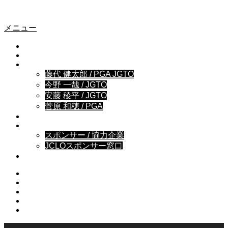
MOZAIKY
MOZAIKY
メニュー
NEWS
GOLF LESSON
COACH
藤代 健太郎 / PGA JGTO
今野 一哉 / JGTO
安藤 稜平 / JGTO
菅原 和穂 / PGA
BRAND STORY
SPONSOR
スポンサー / 協力企業
JCLOスポンサー窓口
OFFICE
Instagram
Facebook
Youtube
Contact
RSS